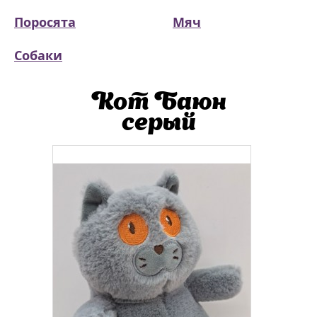
Поросята
Мяч
Собаки
Кот Баюн
серый