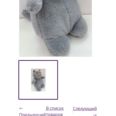
←
В список
Следующий
товаров
Предыдущий
→