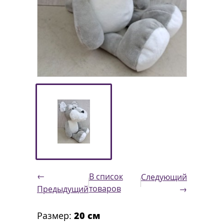
←
В список
Следующий
товаров
Предыдущий
→
Размер:
20 см