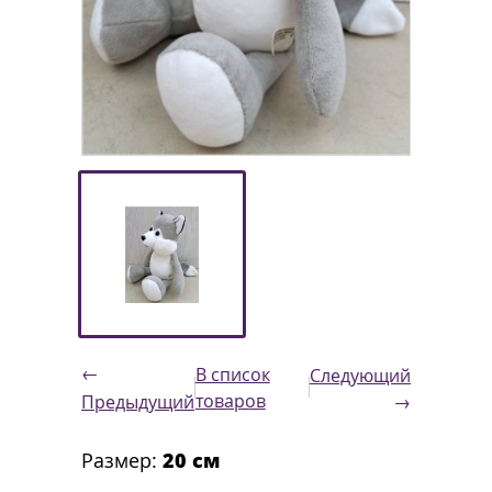
←
В список
Следующий
товаров
Предыдущий
→
Размер:
20 см