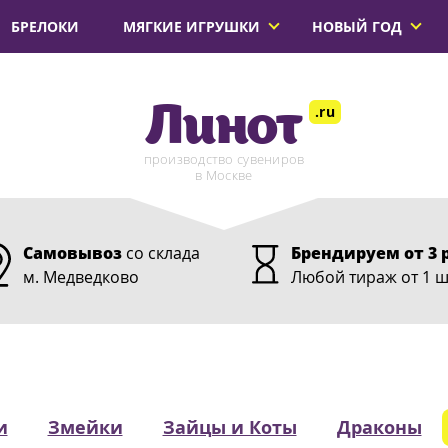
БРЕЛОКИ
МЯГКИЕ ИГРУШКИ
НОВЫЙ ГОД
Линот
.ru
производство сувениров
в Москве
Самовывоз
со склада
Брендируем от 3 
м. Медведково
Любой тираж от 1 ш
и
Змейки
Зайцы и Коты
Драконы