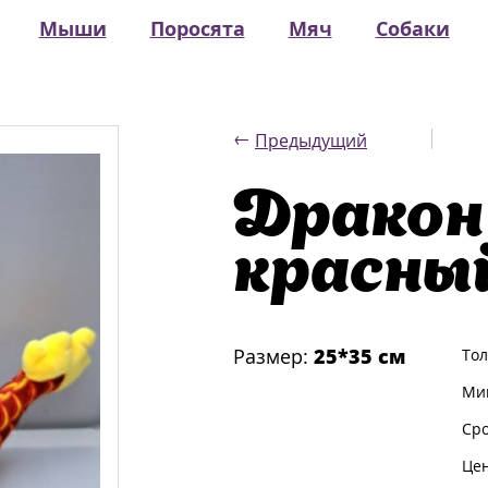
Мыши
Поросята
Мяч
Собаки
←
Предыдущий
Дракон
красны
Размер:
25*35 см
Тол
Мин
Сро
Цен