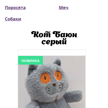
Поросята
Мяч
Собаки
Кот Баюн
серый
НОВИНКА