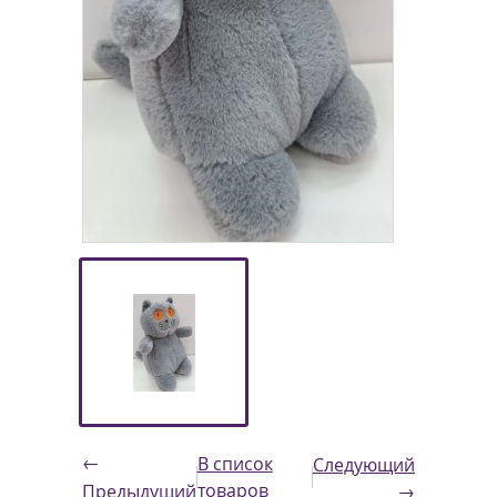
←
В список
Следующий
товаров
Предыдущий
→