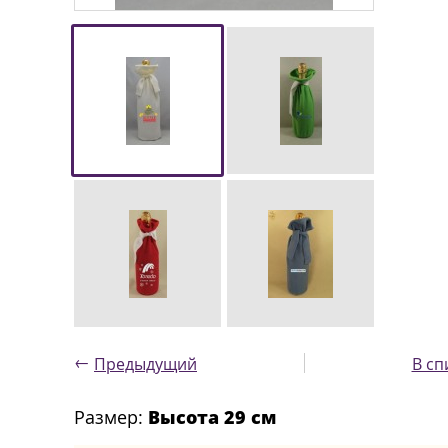
←
Предыдущий
В сп
Размер:
Высота 29 см