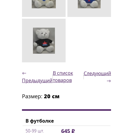
←
В список
Следующий
товаров
Предыдущий
→
Размер:
20 см
В футболке
645 ₽
50-99 шт.