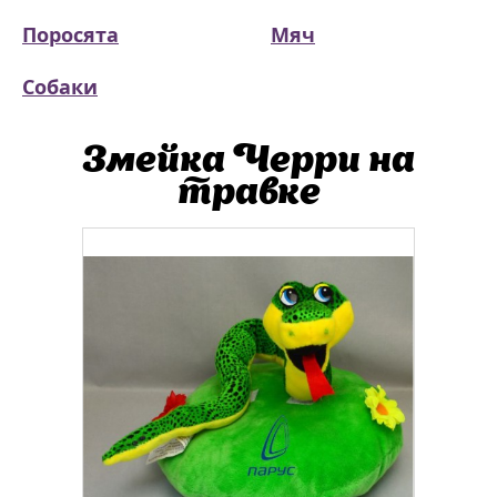
Поросята
Мяч
Собаки
Змейка Черри на
травке