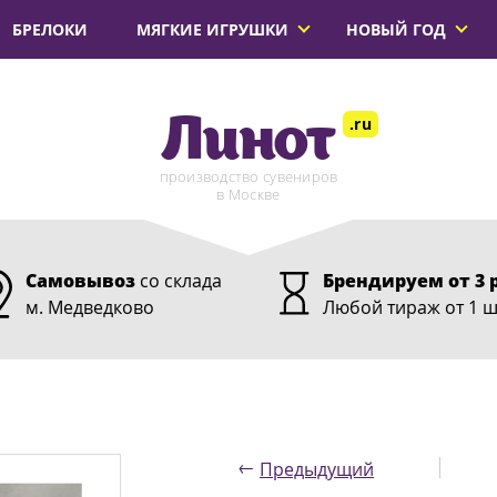
БРЕЛОКИ
МЯГКИЕ ИГРУШКИ
НОВЫЙ ГОД
Линот
.ru
производство сувениров
в Москве
Самовывоз
со склада
Брендируем от 3 
м. Медведково
Любой тираж от 1 ш
←
Предыдущий