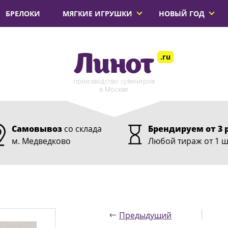
БРЕЛОКИ
МЯГКИЕ ИГРУШКИ
НОВЫЙ ГОД
Линот
.ru
производство сувениров
в Москве
Самовывоз
со склада
Брендируем от 3 
м. Медведково
Любой тираж от 1 ш
←
Предыдущий