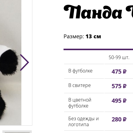
Панда 
Размер:
13 см
50-99 шт.
В футболке
475 ₽
В свитере
575 ₽
В цветной
495 ₽
футболке
Без одежды и
280 ₽
логотипа